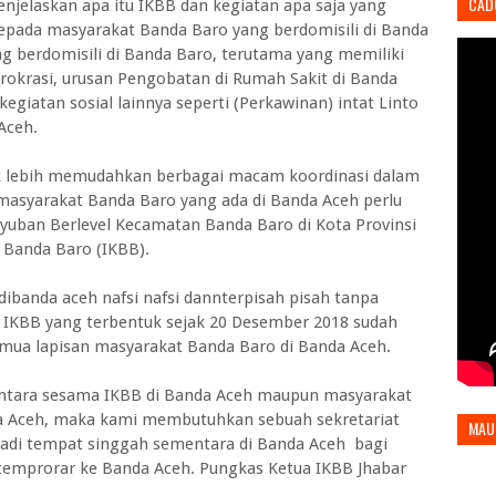
CAD
njelaskan apa itu IKBB dan kegiatan apa saja yang
kepada masyarakat Banda Baro yang berdomisili di Banda
 berdomisili di Banda Baro, terutama yang memiliki
irokrasi, urusan Pengobatan di Rumah Sakit di Banda
egiatan sosial lainnya seperti (Perkawinan) intat Linto
Aceh.
uk lebih memudahkan berbagai macam koordinasi dalam
asyarakat Banda Baro yang ada di Banda Aceh perlu
ban Berlevel Kecamatan Banda Baro di Kota Provinsi
 Banda Baro (IKBB).
ibanda aceh nafsi nafsi dannterpisah pisah tanpa
KBB yang terbentuk sejak 20 Desember 2018 sudah
mua lapisan masyarakat Banda Baro di Banda Aceh.
ntara sesama IKBB di Banda Aceh maupun masyarakat
a Aceh, maka kami membutuhkan sebuah sekretariat
MAU
adi tempat singgah sementara di Banda Aceh bagi
temprorar ke Banda Aceh. Pungkas Ketua IKBB Jhabar