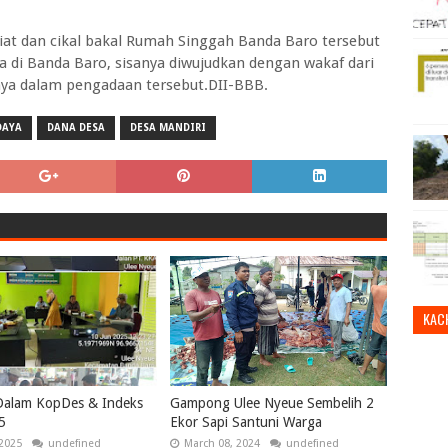
iat dan cikal bakal Rumah Singgah Banda Baro tersebut
 di Banda Baro, sisanya diwujudkan dengan wakaf dari
a dalam pengadaan tersebut.DII-BBB.
DAYA
DANA DESA
DESA MANDIRI
KAC
Dalam KopDes & Indeks
Gampong Ulee Nyeue Sembelih 2
5
Ekor Sapi Santuni Warga
 2025
undefined
March 08, 2024
undefined