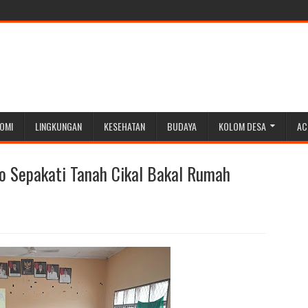
OMI
LINGKUNGAN
KESEHATAN
BUDAYA
KOLOM DESA
AC
o Sepakati Tanah Cikal Bakal Rumah