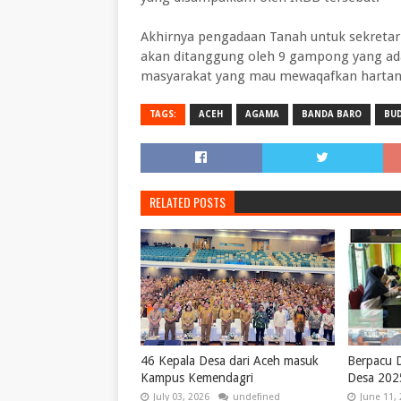
Akhirnya pengadaan Tanah untuk sekretar
akan ditanggung oleh 9 gampong yang ada
masyarakat yang mau mewaqafkan hartany
TAGS:
ACEH
AGAMA
BANDA BARO
BU
RELATED POSTS
46 Kepala Desa dari Aceh masuk
Berpacu 
Kampus Kemendagri
Desa 202
July 03, 2026
undefined
June 11,