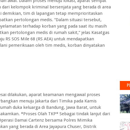
nan awal. Dalam proses menuju lokasi, aparat sempat
ari kelompok kriminal bersenjata yang berada di area
ski demikian, tim di lapangan tetap memprioritaskan
tkan pertolongan medis. “Dalam situasi tersebut,
nyelamatan terhadap korban yang pada saat itu masih
kan pertolongan medis di rumah sakit,” jelas Kasatgas
ju RS SOS Mile 68 (RS AEA) untuk mendapatkan
ani pemeriksaan oleh tim medis, korban dinyatakan
P
esai dilakukan, aparat keamanan mengawal proses
rbangkan menuju Jakarta dari Timika pada Kamis
 rumah duka keluarga di Bandung, Jawa Barat, untuk
akamkan. *Proses Olah TKP* Sebagai tindak lanjut dari
 Operasi Damai Cartenz bersama Polres Mimika
an yang berada di Area Jayapura Chuser, Distrik