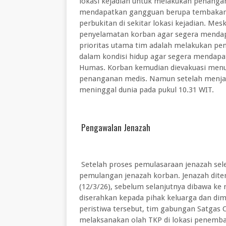
lokasi kejadian untuk melakukan penanga
mendapatkan gangguan berupa tembakan d
perbukitan di sekitar lokasi kejadian. Me
penyelamatan korban agar segera mendapa
prioritas utama tim adalah melakukan pe
dalam kondisi hidup agar segera mendapat
Humas. Korban kemudian dievakuasi menu
penanganan medis. Namun setelah menjal
meninggal dunia pada pukul 10.31 WIT.
Pengawalan Jenazah
Setelah proses pemulasaraan jenazah sel
pemulangan jenazah korban. Jenazah dite
(12/3/26), sebelum selanjutnya dibawa ke
diserahkan kepada pihak keluarga dan dim
peristiwa tersebut, tim gabungan Satgas
melaksanakan olah TKP di lokasi penembak