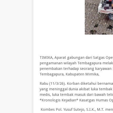
TIMIKA, Aparat gabungan dari Satgas Ope
pengamanan wilayah Tembagapura melakuka
penembakan terhadap seorang karyawan PT.
Tembagapura, Kabupaten Mimika,
Rabu (11/3/26). Korban diketahui bernama
yang meninggal dunia akibat luka tembak
medis, luka tembak masuk dari bawah telin
*Kronologis Kejadian* Kasatgas Humas Op
Kombes Pol. Yusuf Sutejo, S.I.K., M.T. me