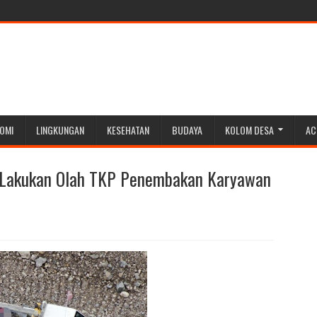
OMI
LINGKUNGAN
KESEHATAN
BUDAYA
KOLOM DESA
AC
 Lakukan Olah TKP Penembakan Karyawan