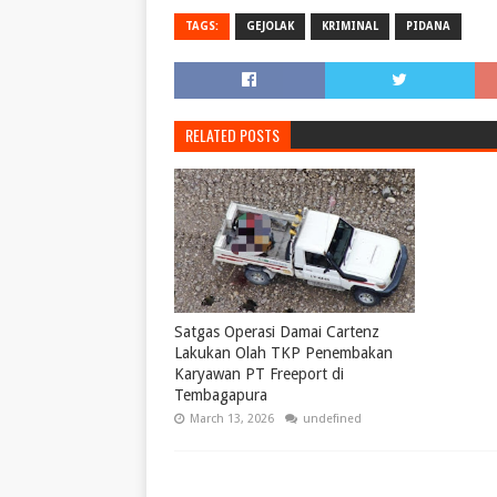
TAGS:
GEJOLAK
KRIMINAL
PIDANA
RELATED POSTS
Satgas Operasi Damai Cartenz
Lakukan Olah TKP Penembakan
Karyawan PT Freeport di
Tembagapura
March 13, 2026
undefined