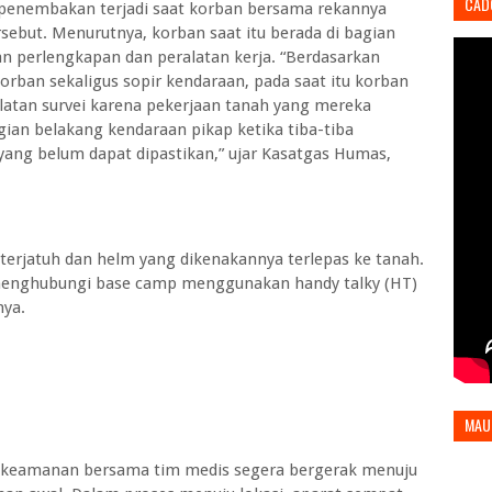
CAD
a penembakan terjadi saat korban bersama rekannya
rsebut. Menurutnya, korban saat itu berada di bagian
n perlengkapan dan peralatan kerja. “Berdasarkan
rban sekaligus sopir kendaraan, pada saat itu korban
atan survei karena pekerjaan tanah yang mereka
agian belakang kendaraan pikap ketika tiba-tiba
h yang belum dapat dipastikan,” ujar Kasatgas Humas,
terjatuh dan helm yang dikenakannya terlepas ke tanah.
a menghubungi base camp menggunakan handy talky (HT)
nya.
MAU
t keamanan bersama tim medis segera bergerak menuju