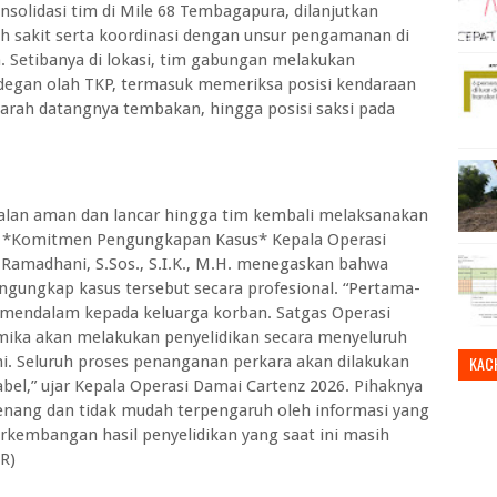
solidasi tim di Mile 68 Tembagapura, dilanjutkan
h sakit serta koordinasi dengan unsur pengamanan di
. Setibanya di lokasi, tim gabungan melakukan
 adegan olah TKP, termasuk memeriksa posisi kendaraan
h, arah datangnya tembakan, hingga posisi saksi pada
jalan aman dan lancar hingga tim kembali melaksanakan
a. *Komitmen Pengungkapan Kasus* Kepala Operasi
l Ramadhani, S.Sos., S.I.K., M.H. menegaskan bahwa
ungkap kasus tersebut secara profesional. “Pertama-
mendalam kepada keluarga korban. Satgas Operasi
mika akan melakukan penyelidikan secara menyeluruh
. Seluruh proses penanganan perkara akan dilakukan
KAC
abel,” ujar Kepala Operasi Damai Cartenz 2026. Pihaknya
nang dan tidak mudah terpengaruh oleh informasi yang
rkembangan hasil penyelidikan yang saat ini masih
R)