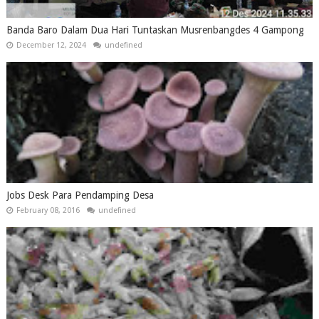
Banda Baro Dalam Dua Hari Tuntaskan Musrenbangdes 4 Gampong
December 12, 2024
undefined
Jobs Desk Para Pendamping Desa
February 08, 2016
undefined