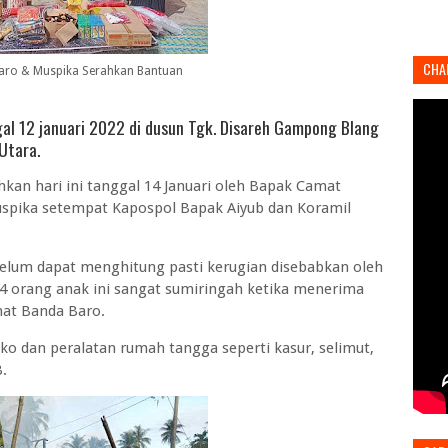
CHA
aro & Muspika Serahkan Bantuan
gal 12 januari 2022 di dusun Tgk. Disareh Gampong Blang
Utara.
hkan hari ini tanggal 14 Januari oleh Bapak Camat
uspika setempat Kapospol Bapak Aiyub dan Koramil
 belum dapat menghitung pasti kerugian disebabkan oleh
 4 orang anak ini sangat sumiringah ketika menerima
mat Banda Baro.
o dan peralatan rumah tangga seperti kasur, selimut,
B.