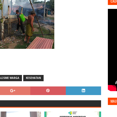
CAD
ALISME WARGA
KESEHATAN
MAU