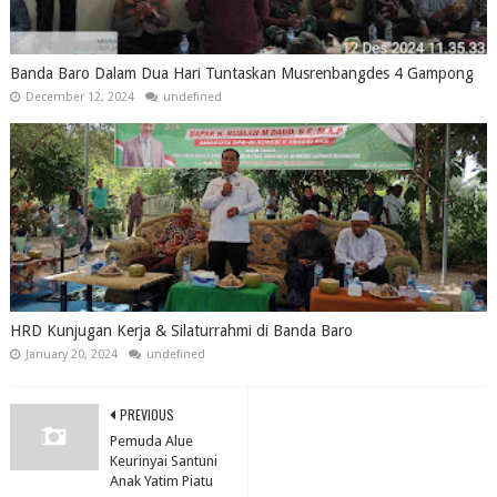
Banda Baro Dalam Dua Hari Tuntaskan Musrenbangdes 4 Gampong
December 12, 2024
undefined
HRD Kunjugan Kerja & Silaturrahmi di Banda Baro
January 20, 2024
undefined
PREVIOUS
Pemuda Alue
Keurinyai Santuni
Anak Yatim Piatu