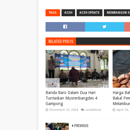
TAGS:
ACEH
ACEH UPDATE
MEMBANGUN D
RELATED POSTS
Banda Baro Dalam Dua Hari
Harga Bah
Tuntaskan Musrenbangdes 4
Bakal Pe
Gampong
Melambun
December 12, 2024
undefined
April 16,
PREVIOUS