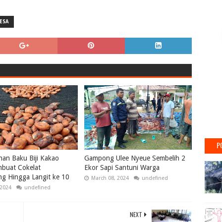
ESA
P
an Baku Biji Kakao
Gampong Ulee Nyeue Sembelih 2
mbuat Cokelat
Ekor Sapi Santuni Warga
g Hingga Langit ke 10
March 08, 2024
undefined
 2024
undefined
NEXT