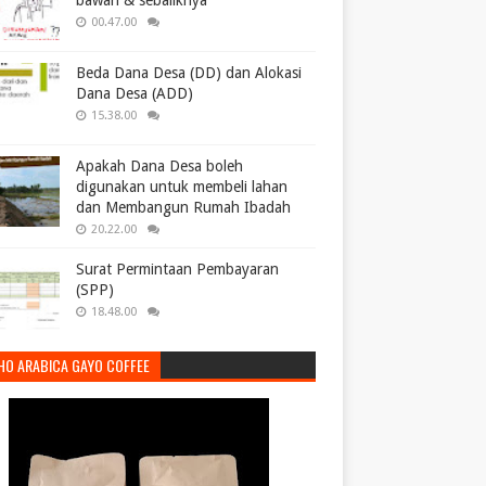
bawah & sebaliknya
00.47.00
Beda Dana Desa (DD) dan Alokasi
Dana Desa (ADD)
15.38.00
Apakah Dana Desa boleh
digunakan untuk membeli lahan
dan Membangun Rumah Ibadah
20.22.00
Surat Permintaan Pembayaran
(SPP)
18.48.00
HO ARABICA GAYO COFFEE