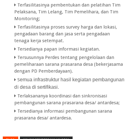
Terfasilitasinya pembentukan dan pelatihan Tim
Pelaksana, Tim Lelang, Tim Pemelihara, dan Tim
Monitoring;
Terfasilitasinya proses survey harga dan lokasi,
pengadaan barang dan jasa serta pengadaan
tenaga kerja setempat.
Tersedianya papan informasi kegiatan.
Tersusunnya Perdes tentang pengelolaan dan
pemeliharaan sarana prasarana desa (bekerjasama
dengan PD Pemberdayaan).
S
e
mua in
fra
st
r
uktur h
a
sil k
e
g
i
a
t
a
n p
e
mb
a
n
g
u
n
a
n
d
i desa di s
er
ti
f
ik
a
si.
Terlaksananya koordinasi dan sinkronisasi
pembangunan sarana prasarana desa/ antardesa;
Tersedianya informasi pembangunan sarana
prasarana desa/ antardesa.