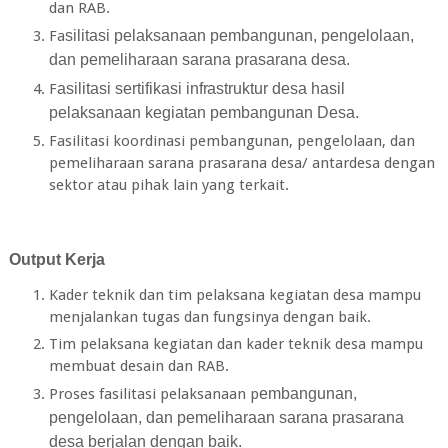
dan RAB.
Fa
silit
a
si pelaksanaan p
e
mb
a
n
g
un
a
n, pengelolaan,
dan pemeliharaan s
a
ra
n
a p
ra
s
a
r
a
na desa.
F
a
silit
a
si s
er
ti
f
ik
a
si in
fra
st
r
uktur desa h
a
sil
p
e
l
a
ks
a
n
a
a
n k
e
g
i
a
t
a
n p
e
mb
a
n
g
un
a
n Desa.
Fasilitasi koordinasi pembangunan, pengelolaan, dan
pemeliharaan sarana prasarana desa/ antardesa dengan
sektor atau pihak lain yang terkait.
Output
Kerja
Kader teknik dan tim pelaksana kegiatan desa mampu
menjalankan tugas dan fungsinya dengan baik.
Tim pelaksana kegiatan dan kader teknik desa mampu
membuat desain dan RAB.
Proses fasilitasi pelaksanaan p
e
mb
a
n
g
un
a
n,
pengelolaan, dan pemeliharaan s
a
ra
n
a p
ra
s
a
r
a
na
desa berjalan dengan baik.