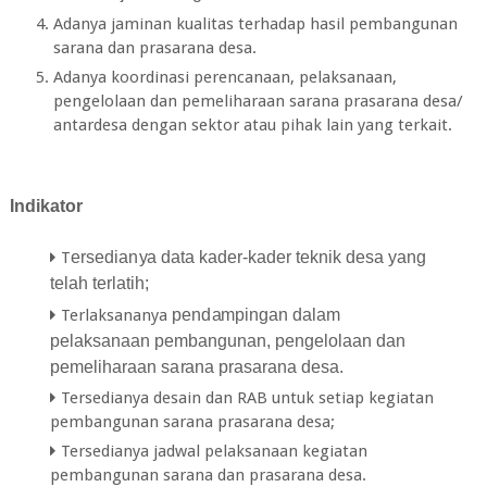
Adanya jaminan kualitas terhadap hasil pembangunan
sarana dan prasarana desa.
Adanya koordinasi perencanaan, pelaksanaan,
pengelolaan dan pemeliharaan sarana prasarana desa/
antardesa dengan sektor atau pihak lain yang terkait.
Indikator
T
er
s
e
di
a
n
y
a d
a
ta
k
a
d
e
r
-k
a
d
e
r t
e
knik desa
y
a
n
g
t
e
l
a
h t
er
l
a
tih;
Terlaksananya
p
e
n
d
a
mping
a
n d
a
l
a
m
p
e
l
a
ks
a
n
a
a
n p
e
mb
a
n
g
un
a
n
, pengelolaan dan
pemeliharaan
s
a
ra
na p
ra
s
a
r
a
na desa.
Tersedianya desain dan RAB untuk setiap kegiatan
pembangunan sarana prasarana desa;
Tersedianya jadwal pelaksanaan kegiatan
pembangunan sarana dan prasarana desa.