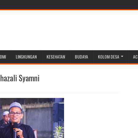
OMI
LINGKUNGAN
KESEHATAN
BUDAYA
KOLOM DESA
AC
Ghazali Syamni