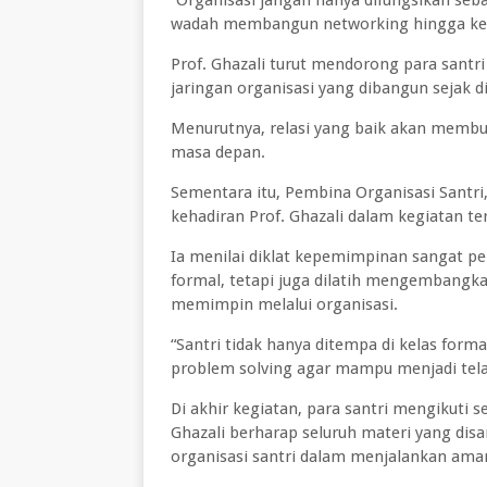
“Organisasi jangan hanya difungsikan seb
wadah membangun networking hingga ke t
Prof. Ghazali turut mendorong para santr
jaringan organisasi yang dibangun sejak di
Menurutnya, relasi yang baik akan membuk
masa depan.
Sementara itu, Pembina Organisasi Santri
kehadiran Prof. Ghazali dalam kegiatan te
Ia menilai diklat kepemimpinan sangat pe
formal, tetapi juga dilatih mengembangk
memimpin melalui organisasi.
“Santri tidak hanya ditempa di kelas form
problem solving agar mampu menjadi telad
Di akhir kegiatan, para santri mengikuti s
Ghazali berharap seluruh materi yang dis
organisasi santri dalam menjalankan am