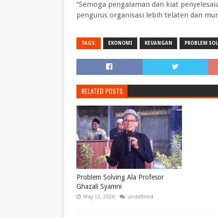
“Semoga pengalaman dan kiat penyelesaian
pengurus organisasi lebih telaten dan mu
TAGS:
EKONOMI
KEUANGAN
PROBLEM SO
RELATED POSTS
Problem Solving Ala Profesor
Ghazali Syamni
May 12, 2026
undefined