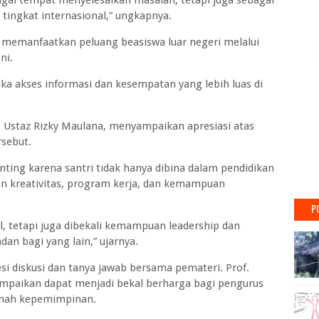
agai tempat menyelesaikan masalah, tetapi juga sebagai
ingkat internasional,” ungkapnya.
i memanfaatkan peluang beasiswa luar negeri melalui
ni.
a akses informasi dan kesempatan yang lebih luas di
, Ustaz Rizky Maulana, menyampaikan apresiasi atas
rsebut.
nting karena santri tidak hanya dibina dalam pendidikan
an kreativitas, program kerja, dan kemampuan
P
al, tetapi juga dibekali kemampuan leadership dan
an bagi yang lain,” ujarnya.
esi diskusi dan tanya jawab bersama pemateri. Prof.
ampaikan dapat menjadi bekal berharga bagi pengurus
anah kepemimpinan.